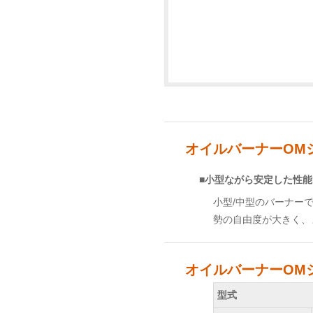
オイルバーナーOM
■小型ながら安定した性
小型/中型のバーナー
勢の自由度が大きく、
オイルバーナーOM
型式
型式
型式
型式