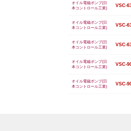
オイル電磁ポンプ(日
VSC-6
本コントロール工業)
オイル電磁ポンプ(日
VSC-6
本コントロール工業)
オイル電磁ポンプ(日
VSC-6
本コントロール工業)
オイル電磁ポンプ(日
VSC-9
本コントロール工業)
オイル電磁ポンプ(日
VSC-9
本コントロール工業)
オイル電磁ポンプ(日
VSC-9
本コントロール工業)
オイル電磁ポンプ(日
VSC-9
本コントロール工業)