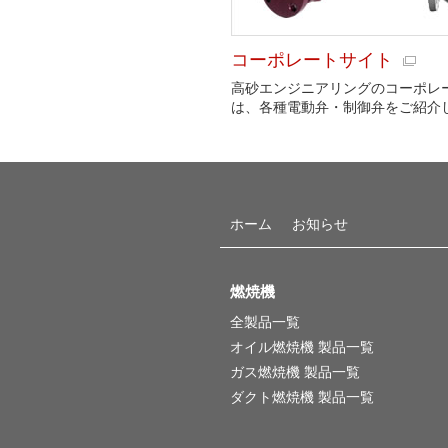
234Φ×
シロッコファン
コーポレートサイト
高砂エンジニアリングのコーポレ
243Φ×
シロッコファン
は、各種電動弁・制御弁をご紹介
260Φ×
シロッコファン
270Φ×
シロッコファン
ホーム
お知らせ
270Φ×
シロッコファン
燃焼機
280Φ×
シロッコファン
全製品一覧
オイル燃焼機 製品一覧
280Φ×
ガス燃焼機 製品一覧
シロッコファン
ダクト燃焼機 製品一覧
255Φ×
シロッコファン